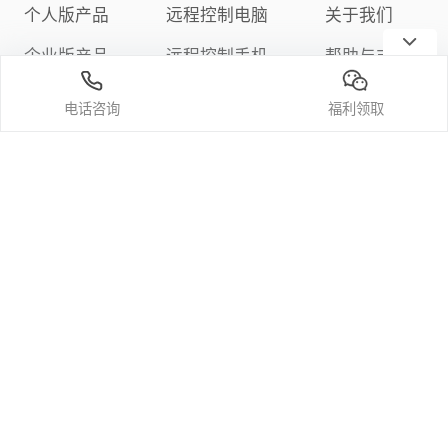
个人版产品
远程控制电脑
关于我们
企业版产品
远程控制手机
帮助与支持
私有化部署
远程办公
最新资讯
电话咨询
福利领取
下载中心
远程游戏
隐私政策
定价与购买
关注我们
微信公众号
官方bilibili频道
官方抖音
官方小红书
官方微博
中华人民共和国增值电信业务经营许可证编号：合字B1-20200125
© 2024大鱼互联