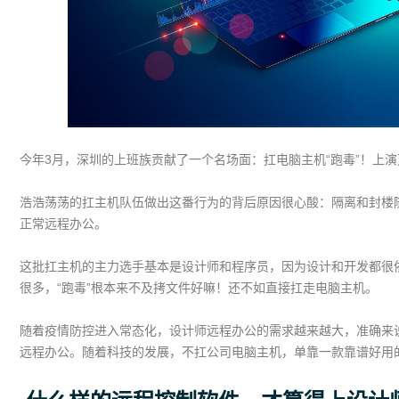
今年3月，深圳的上班族贡献了一个名场面：扛电脑主机“跑毒”！上
浩浩荡荡的扛主机队伍做出这番行为的背后原因很心酸：隔离和封楼
正常远程办公。
这批扛主机的主力选手基本是设计师和程序员，因为设计和开发都很
很多，“跑毒”根本来不及拷文件好嘛！还不如直接扛走电脑主机。
随着疫情防控进入常态化，设计师远程办公的需求越来越大，准确来
远程办公。随着科技的发展，不扛公司电脑主机，单靠一款靠谱好用