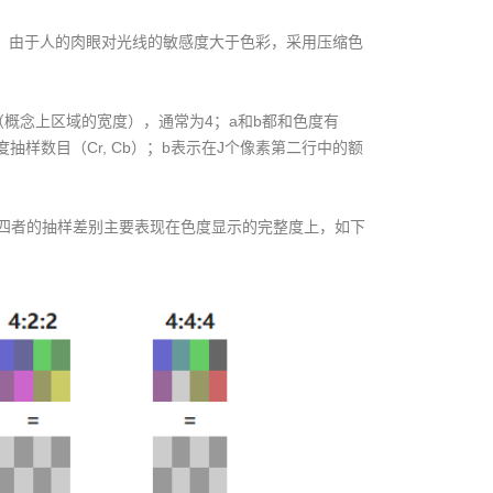
，由于人的肉眼对光线的敏感度大于色彩，采用压缩色
（概念上区域的宽度），通常为4；a和b都和色度有
样数目（Cr, Cb）；b表示在J个像素第二行中的额
:4:4。四者的抽样差别主要表现在色度显示的完整度上，如下