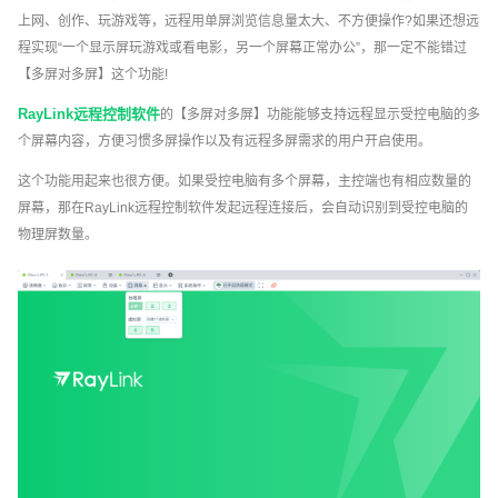
上网、创作、玩游戏等，远程用单屏浏览信息量太大、不方便操作?如果还想远
程实现“一个显示屏玩游戏或看电影，另一个屏幕正常办公”，那一定不能错过
【多屏对多屏】这个功能!
RayLink远程控制软件
的【多屏对多屏】功能能够支持远程显示受控电脑的多
个屏幕内容，方便习惯多屏操作以及有远程多屏需求的用户开启使用。
这个功能用起来也很方便。如果受控电脑有多个屏幕，主控端也有相应数量的
屏幕，那在RayLink远程控制软件发起远程连接后，会自动识别到受控电脑的
物理屏数量。