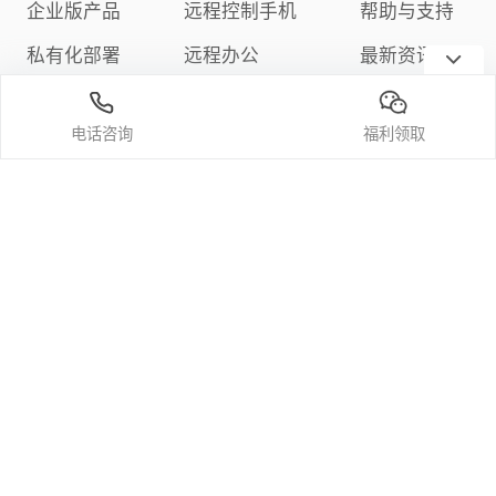
企业版产品
远程控制手机
帮助与支持
私有化部署
远程办公
最新资讯
下载中心
远程游戏
隐私政策
电话咨询
福利领取
定价与购买
关注我们
微信公众号
官方bilibili频道
官方抖音
官方小红书
官方微博
中华人民共和国增值电信业务经营许可证编号：合字B1-20200125
© 2024大鱼互联
科技（深圳）有限
粤ICP备2023088052号
粤公网安备44030002009831号
公司