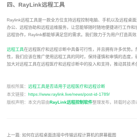
四、RayLink远程工具
Raylink远程工具是一款全方位支持远程控制电脑、手机以及远程
办公、远程协助和远程运维服务，让您能够随时随地便捷进行工作和
远程协作，Raylink都能够满足您的需求。我们致力于为用户打造
远程工具
在远程医疗和远程诊断中具备可行性，并且拥有许多优势。
性，我们应该在推广使用远程工具的同时，保持谨慎和审慎的态度，
加大对远程工具在远程医疗和远程诊断中的投入和支持，推动其技术
版权所属：
远程工具是否适用于远程医疗和远程诊断
本文链接：
https://www.raylink.live/news/post-id-1789/
版权声明：
本文内容由
RayLink远程控制软件
整理发布，转载时必须
上一篇:
如何在远程桌面连接中传输远程计算机的屏幕截图