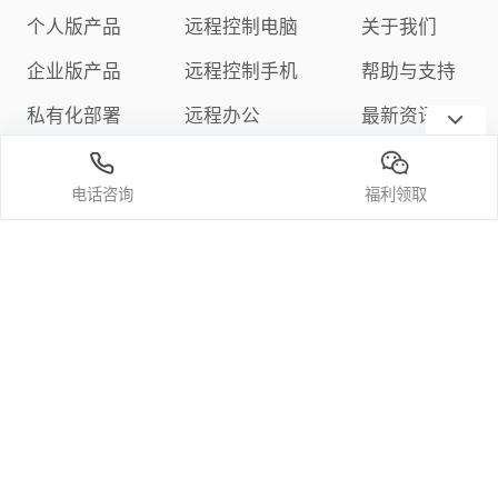
个人版产品
远程控制电脑
关于我们
企业版产品
远程控制手机
帮助与支持
私有化部署
远程办公
最新资讯
下载中心
远程游戏
隐私政策
电话咨询
福利领取
定价与购买
关注我们
微信公众号
官方bilibili频道
官方抖音
官方小红书
官方微博
中华人民共和国增值电信业务经营许可证编号：合字B1-20200125