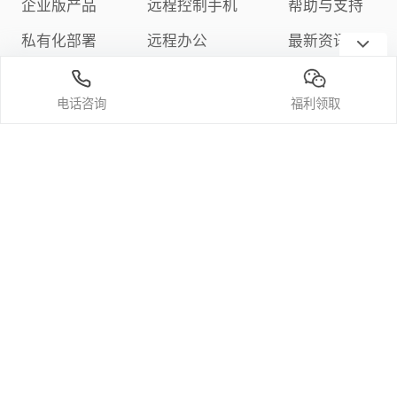
企业版产品
远程控制手机
帮助与支持
私有化部署
远程办公
最新资讯
下载中心
远程游戏
隐私政策
电话咨询
福利领取
定价与购买
关注我们
微信公众号
官方bilibili频道
官方抖音
官方小红书
官方微博
中华人民共和国增值电信业务经营许可证编号：合字B1-20200125
© 2024大鱼互联
科技（深圳）有限
粤ICP备2023088052号
粤公网安备44030002009831号
公司