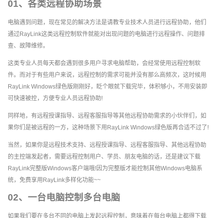
01、各类远程协助场景
电脑遇到问题，现在常见的解决方法是请教专业技术人员进行远程协助，他们
通过RayLink这类远程控制软件就能对出现问题的电脑进行远程操作、问题排
查、故障维修。
这类专业人员每天都会遇到很多用户寻求电脑帮助，会经常使用远程控制软
件。而对于有些用户来说，远程控制的需求可能并没有那么高频次，这时候用
RayLink Windows绿色版刚刚好，眨个眼就下载完毕，体积够小，不用安装即
可快速被控，方便专业人员远程协助!
同样地，有远程授课指导、远程客服指导等其他远程协助需求的小伙伴们，如
果你们是被远程的一方，这种场景下用RayLink Windows绿色版再合适不过了!
当然，如果你是远程技术支持、远程授课指导、远程客服指导、其他远程协助
的主控端发起者，需要远程控制用户、学员、朋友电脑的话，还是建议下载
RayLink完整版Windows客户端哦!因为完整版才能控制其他Windows电脑系
统，免费享用RayLink多样化功能~~
02、一台电脑控制多台电脑
如果我们要在多台不同的电脑上发起远程控制，意味着在每台电脑上都得下载