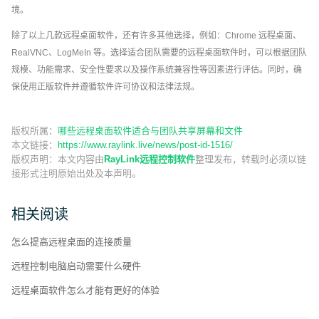
境。
除了以上几款远程桌面软件，还有许多其他选择，例如：Chrome 远程桌面、
RealVNC、LogMeIn 等。选择适合团队需要的远程桌面软件时，可以根据团队
规模、功能需求、安全性要求以及操作系统兼容性等因素进行评估。同时，确
保使用正版软件并遵循软件许可协议和法律法规。
版权所属：
哪些远程桌面软件适合与团队共享屏幕和文件
本文链接：
https://www.raylink.live/news/post-id-1516/
版权声明：
本文内容由
RayLink远程控制软件
整理发布，转载时必须以链
接形式注明原始出处及本声明。
相关阅读
怎么提高远程桌面的连接质量
远程控制电脑启动需要什么硬件
远程桌面软件怎么才能有更好的体验