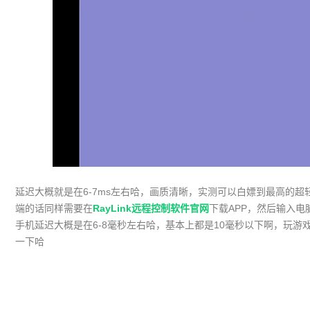
延迟大概就是在6-7ms左右哈，画质清晰，实测可以白嫖到最高的
端的话同样需要在
RayLink远程控制软件官网
下载APP，然后输入
手机延迟大概是在6-8毫秒左右哈，基本上都是10毫秒以下啊，玩游
一下哈