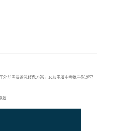
门在外却需要紧急修改方案，女友电脑中毒反手就是夺
电脑