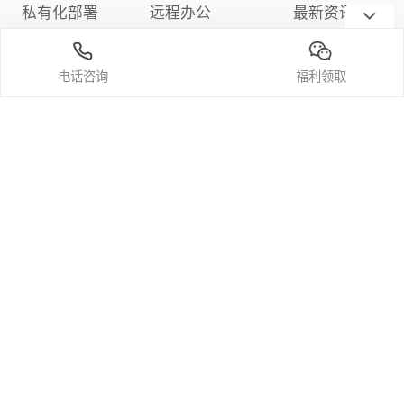
私有化部署
远程办公
最新资讯
下载中心
远程游戏
隐私政策
电话咨询
福利领取
定价与购买
关注我们
微信公众号
官方bilibili频道
官方抖音
官方小红书
官方微博
中华人民共和国增值电信业务经营许可证编号：合字B1-20200125
© 2024大鱼互联
科技（深圳）有限
粤ICP备2023088052号
粤公网安备44030002009831号
公司
软件许可协议
隐私政策
会员服务协议